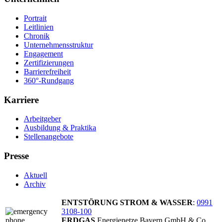
Portrait
Leitlinien
Chronik
Unternehmensstruktur
Engagement
Zertifizierungen
Barrierefreiheit
360°-Rundgang
Karriere
Arbeitgeber
Ausbildung & Praktika
Stellenangebote
Presse
Aktuell
Archiv
ENTSTÖRUNG STROM & WASSER
:
0991
3108-100
ERDGAS
Energienetze Bayern GmbH & Co.